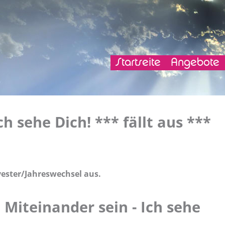
Navigation
Startseite
Angebote
überspringen
Events
h sehe Dich! *** fällt aus ***
lvester/Jahreswechsel aus.
Miteinander sein - Ich sehe