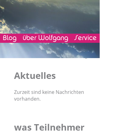
Blog
über Wolfgang
Service
Navigation
Facebook
Twitter
Google+
überspringen
Aktuelles
Zurzeit sind keine Nachrichten
vorhanden.
was Teilnehmer